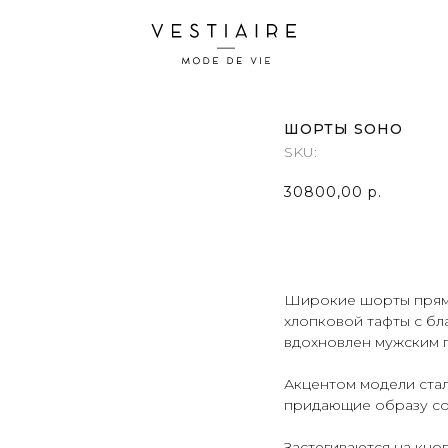
ШОРТЫ SOHO
SKU:
30800,00
р.
Широкие шорты прямо
хлопковой тафты с бл
вдохновлен мужским 
Акцентом модели ста
придающие образу со
Застегиваются на кно