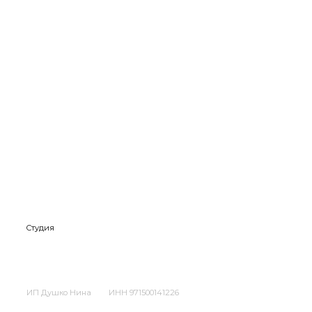
Студия
ИП Душко Нина
ИНН 971500141226