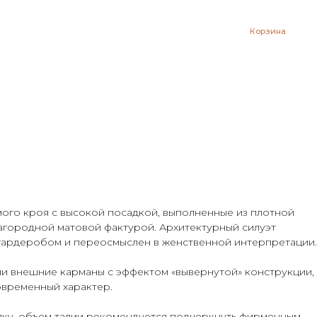
Корзина
Предзаказ
го кроя с высокой посадкой, выполненные из плотной
агородной матовой фактурой. Архитектурный силуэт
гардеробом и переосмыслен в женственной интерпретации.
ли внешние карманы с эффектом «вывернутой» конструкции,
временный характер.
пку, объем талии рекомендуется подчеркнуть фирменным