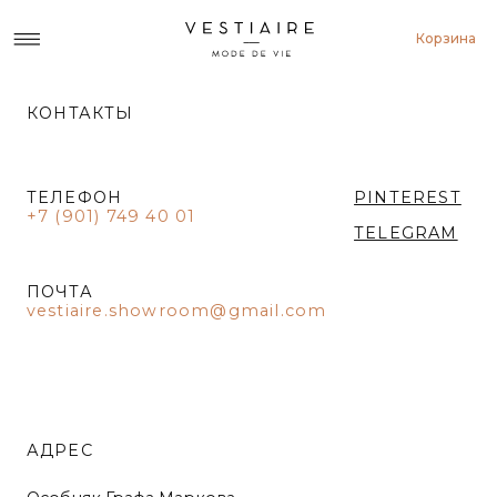
Корзина
КОНТАКТЫ
ТЕЛЕФОН
PINTEREST
+7 (901) 749 40 01
TELEGRAM
ПОЧТА
vestiaire.showroom@gmail.com
АДРЕС
Особняк Графа Маркова
Большая Никитская 21/18с1, студия 212-213
Записаться на примерку