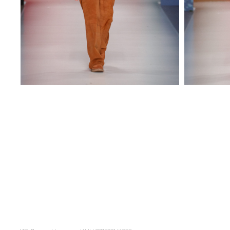
ИП Душко Нина
ИНН 971500141226