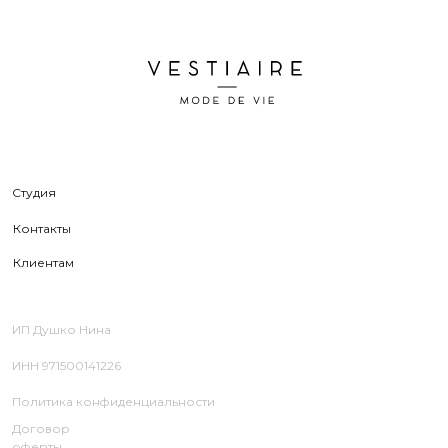
Клиентам
ИП Душко Нина
ИНН 971500141226
Политика конфиденциальности
Договор
оферты
© 2026 Все права защищены Vestiaire
Дизайн сайта