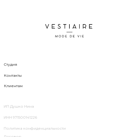
Клиентам
ИП Душко Нина
ИНН 971500141226
Политика конфиденциальности
Договор
оферты
© 2026 Все права защищены Vestiaire
Дизайн сайта