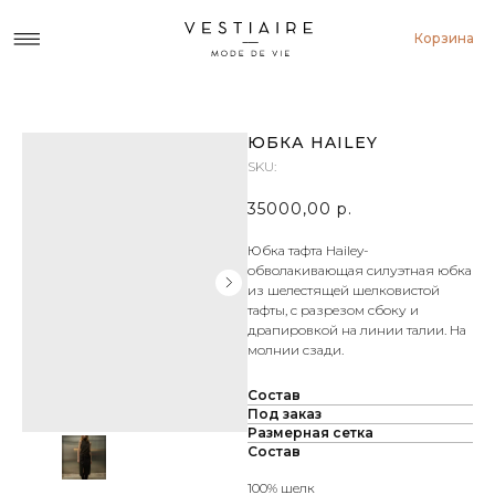
Корзина
ЮБКА HAILEY
SKU:
35000,00
р.
Юбка тафта Hailey-
обволакивающая силуэтная юбка
из шелестящей шелковистой
тафты, с разрезом сбоку и
драпировкой на линии талии. На
молнии сзади.
Состав
Под заказ
Размерная сетка
Состав
100% шелк