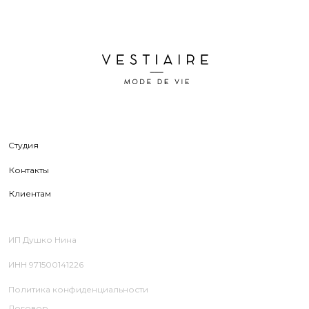
Клиентам
ИП Душко Нина
ИНН 971500141226
Политика конфиденциальности
Договор
оферты
© 2026 Все права защищены Vestiaire
Дизайн сайта