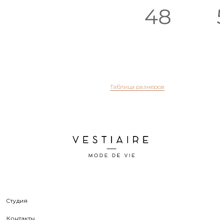
Студия
Контакты
Таблица размеров
Клиентам
ИП Душко Нина
ИНН 971500141226
Политика конфиденциальности
Договор
оферты
© 2026 Все права защищены Vestiaire
Дизайн сайта